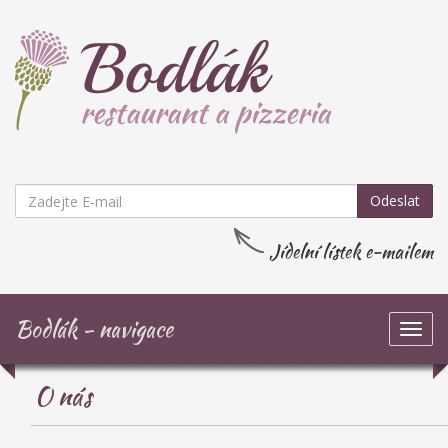
Odeslat
Jídelní lístek e-mailem
Bodlák - navigace
Zob
navi
O nás