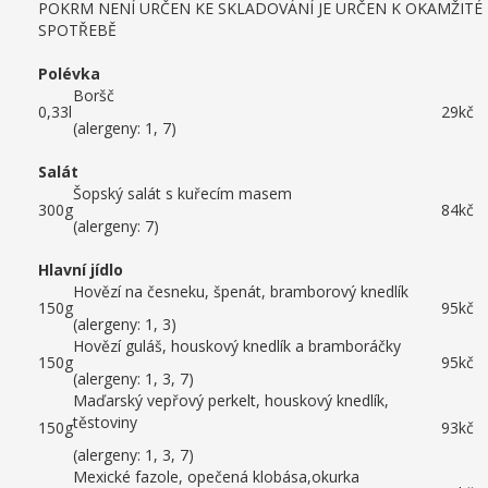
POKRM NENÍ URČEN KE SKLADOVÁNÍ JE URČEN K OKAMŽITÉ
SPOTŘEBĚ
Polévka
Boršč
0,33l
29kč
(alergeny: 1, 7)
Salát
Šopský salát s kuřecím masem
300g
84kč
(alergeny: 7)
Hlavní jídlo
Hovězí na česneku, špenát, bramborový knedlík
150g
95kč
(alergeny: 1, 3)
Hovězí guláš, houskový knedlík a bramboráčky
150g
95kč
(alergeny: 1, 3, 7)
Maďarský vepřový perkelt, houskový knedlík,
těstoviny
150g
93kč
(alergeny: 1, 3, 7)
Mexické fazole, opečená klobása,okurka