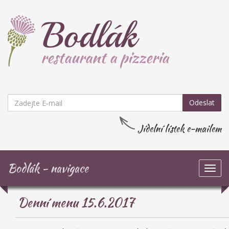
Odeslat
Jídelní lístek e-mailem
Bodlák - navigace
Zob
navi
Denní menu 15.6.2017