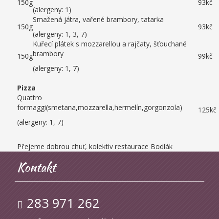
150g
93kč
(alergeny: 1)
Smažená játra, vařené brambory, tatarka
150g
93kč
(alergeny: 1, 3, 7)
Kuřecí plátek s mozzarellou a rajčaty, šťouchané
brambory
150g
99kč
(alergeny: 1, 7)
Pizza
Quattro
formaggi(smetana,mozzarella,hermelín,gorgonzola)
125kč
(alergeny: 1, 7)
Přejeme dobrou chuť, kolektiv restaurace Bodlák
Kontakt
283 971 262