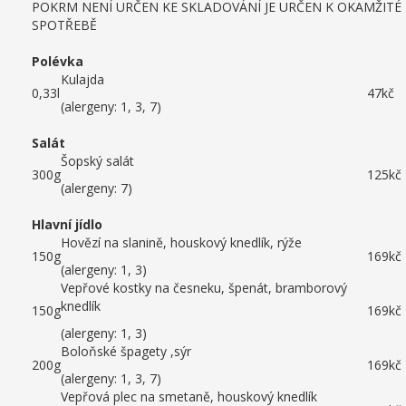
POKRM NENÍ URČEN KE SKLADOVÁNÍ JE URČEN K OKAMŽITÉ
SPOTŘEBĚ
Polévka
Kulajda
0,33l
47kč
(alergeny: 1, 3, 7)
Salát
Šopský salát
300g
125kč
(alergeny: 7)
Hlavní jídlo
Hovězí na slanině, houskový knedlík, rýže
150g
169kč
(alergeny: 1, 3)
Vepřové kostky na česneku, špenát, bramborový
knedlík
150g
169kč
(alergeny: 1, 3)
Boloňské špagety ,sýr
200g
169kč
(alergeny: 1, 3, 7)
Vepřová plec na smetaně, houskový knedlík