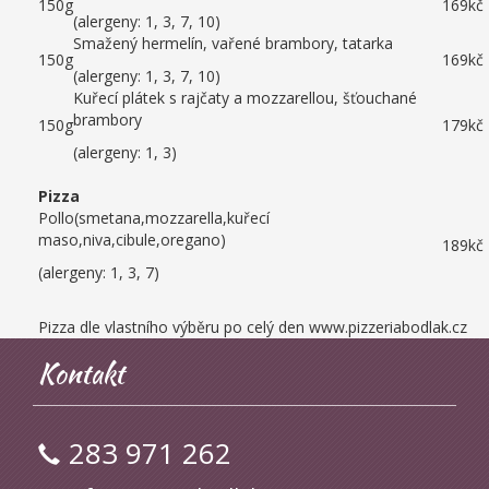
150g
169kč
(alergeny: 1, 3, 7, 10)
Smažený hermelín, vařené brambory, tatarka
150g
169kč
(alergeny: 1, 3, 7, 10)
Kuřecí plátek s rajčaty a mozzarellou, šťouchané
brambory
150g
179kč
(alergeny: 1, 3)
Pizza
Pollo(smetana,mozzarella,kuřecí
maso,niva,cibule,oregano)
189kč
(alergeny: 1, 3, 7)
Pizza dle vlastního výběru po celý den www.pizzeriabodlak.cz
Kontakt
283 971 262