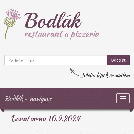
Odeslat
Jídelní lístek e-mailem
Bodlák - navigace
Zob
navi
Denní menu 10.9.2024