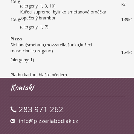
150g
Kč
(alergeny: 1, 3, 10)
Kuřecí supreme, bylinko smetanová omáčka
,opečený brambor
150g
139kč
(alergeny: 1, 7)
Pizza
Siciliana(smetana,mozzarella,šunka,kuřecí
maso,cibule,oregano)
154kč
(alergeny: 1)
Platbu kartou ,hlašte předem .
Kontakt
283 971 262
info@pizzeriabodlak.cz