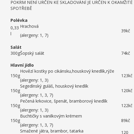
POKRM NENÍ URČEN KE SKLADOVÁNÍ JE URČEN K OKAMŽITÉ
SPOTŘEBĚ
Polévka
Hrachová
0,33
39kč
l
(alergeny: 1, 7)
Salát
300g
Šopský salát
74kč
Hlavní jídlo
Hovězí kostky po cikánsku,houskový knedlík,rýže
150g
123kč
(alergeny: 1, 3)
Segedínský guláš, houskový knedlík
150g
120kč
(alergeny: 1, 3, 7)
Pečená krkovice, špenát, bramborový knedlík
150g
122kč
(alergeny: 1, 3)
Buchtičky s vanilkovým krémem
150g
89kč
(alergeny: 1, 3, 7)
Smažené játra, brambor, tatarka
120