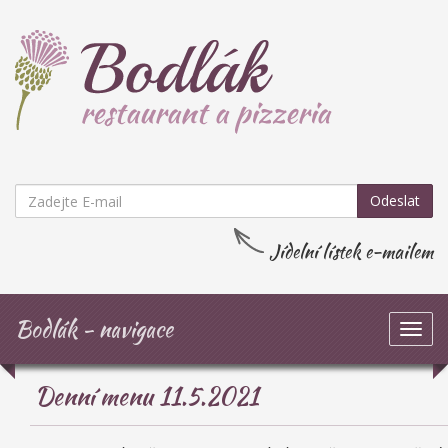
Odeslat
Jídelní lístek e-mailem
Bodlák - navigace
Zob
navi
Denní menu 11.5.2021