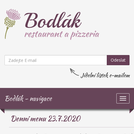
Odeslat
Jídelní lístek e-mailem
Bodlák - navigace
Zob
navi
Denní menu 23.7.2020