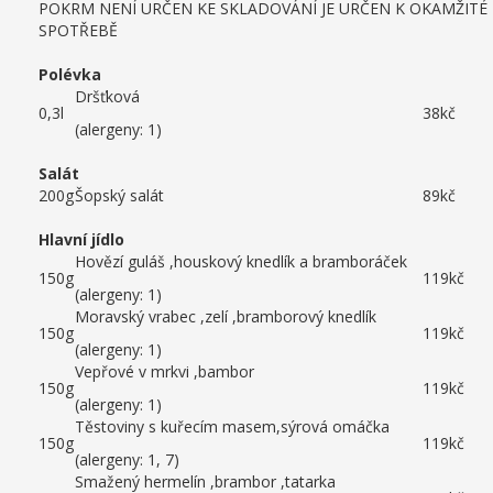
POKRM NENÍ URČEN KE SKLADOVÁNÍ JE URČEN K OKAMŽITÉ
SPOTŘEBĚ
Polévka
Dršťková
0,3l
38kč
(alergeny: 1)
Salát
200g
Šopský salát
89kč
Hlavní jídlo
Hovězí guláš ,houskový knedlík a bramboráček
150g
119kč
(alergeny: 1)
Moravský vrabec ,zelí ,bramborový knedlík
150g
119kč
(alergeny: 1)
Vepřové v mrkvi ,bambor
150g
119kč
(alergeny: 1)
Těstoviny s kuřecím masem,sýrová omáčka
150g
119kč
(alergeny: 1, 7)
Smažený hermelín ,brambor ,tatarka