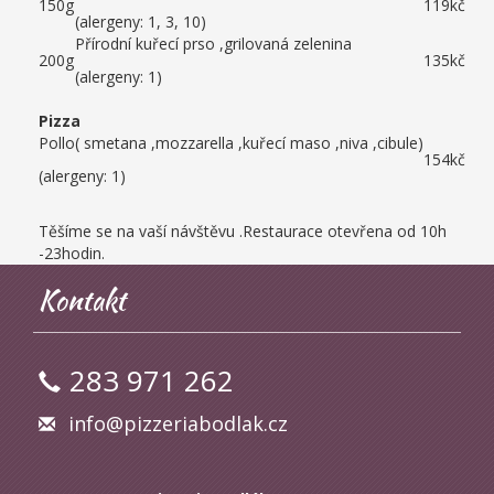
150g
119kč
(alergeny: 1, 3, 10)
Přírodní kuřecí prso ,grilovaná zelenina
200g
135kč
(alergeny: 1)
Pizza
Pollo( smetana ,mozzarella ,kuřecí maso ,niva ,cibule)
154kč
(alergeny: 1)
Těšíme se na vaší návštěvu .Restaurace otevřena od 10h
-23hodin.
Kontakt
283 971 262
info@pizzeriabodlak.cz