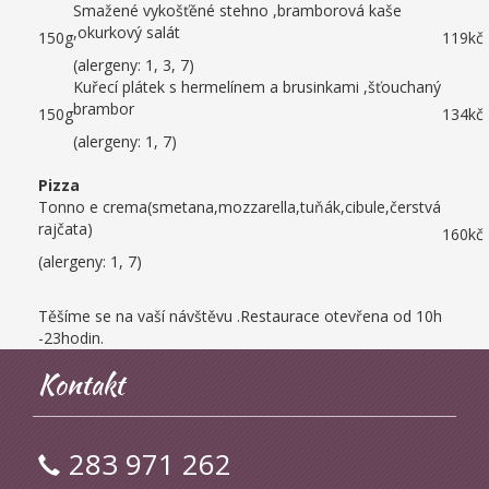
Smažené vykošťěné stehno ,bramborová kaše
,okurkový salát
150g
119kč
(alergeny: 1, 3, 7)
Kuřecí plátek s hermelínem a brusinkami ,šťouchaný
brambor
150g
134kč
(alergeny: 1, 7)
Pizza
Tonno e crema(smetana,mozzarella,tuňák,cibule,čerstvá
rajčata)
160kč
(alergeny: 1, 7)
Těšíme se na vaší návštěvu .Restaurace otevřena od 10h
-23hodin.
Kontakt
283 971 262