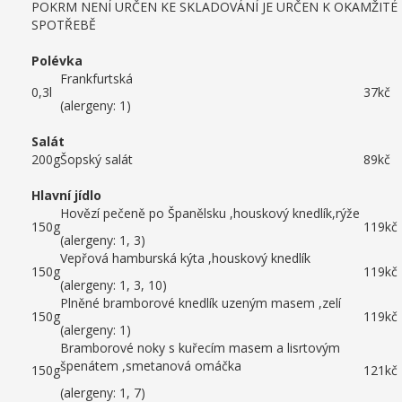
POKRM NENÍ URČEN KE SKLADOVÁNÍ JE URČEN K OKAMŽITÉ
SPOTŘEBĚ
Polévka
Frankfurtská
0,3l
37kč
(alergeny: 1)
Salát
200g
Šopský salát
89kč
Hlavní jídlo
Hovězí pečeně po Španělsku ,houskový knedlík,rýže
150g
119kč
(alergeny: 1, 3)
Vepřová hamburská kýta ,houskový knedlík
150g
119kč
(alergeny: 1, 3, 10)
Plněné bramborové knedlík uzeným masem ,zelí
150g
119kč
(alergeny: 1)
Bramborové noky s kuřecím masem a lisrtovým
špenátem ,smetanová omáčka
150g
121kč
(alergeny: 1, 7)