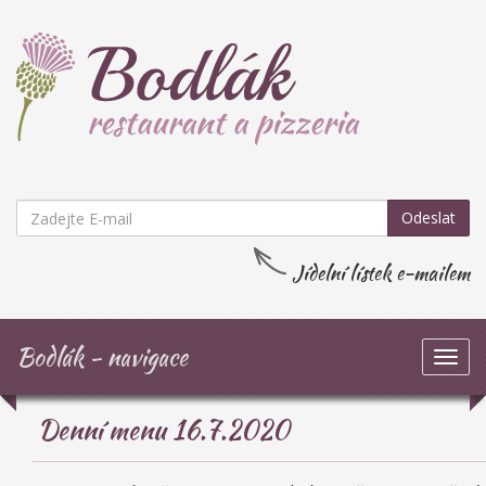
Odeslat
Jídelní lístek e-mailem
Bodlák - navigace
Zob
navi
Denní menu 16.7.2020