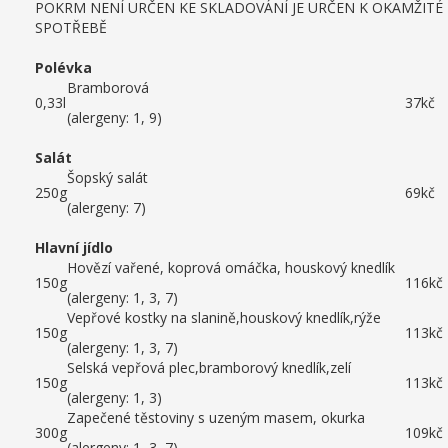
POKRM NENÍ URČEN KE SKLADOVÁNÍ JE URČEN K OKAMŽITÉ
SPOTŘEBĚ
Polévka
Bramborová
0,33l
37kč
(alergeny: 1, 9)
Salát
Šopský salát
250g
69kč
(alergeny: 7)
Hlavní jídlo
Hovězí vařené, koprová omáčka, houskový knedlík
150g
116kč
(alergeny: 1, 3, 7)
Vepřové kostky na slanině,houskový knedlík,rýže
150g
113kč
(alergeny: 1, 3, 7)
Selská vepřová plec,bramborový knedlík,zelí
150g
113kč
(alergeny: 1, 3)
Zapečené těstoviny s uzeným masem, okurka
300g
109kč
(alergeny: 1, 3, 7)