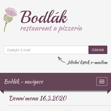
Odeslat
Jídelní lístek e-mailem
Bodlák - navigace
Zob
navi
Denní menu 16.3.2020