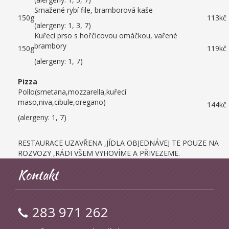
Smažené rybí file, bramborová kaše
150g
113kč
(alergeny: 1, 3, 7)
Kuřecí prso s hořčicovou omáčkou, vařené
brambory
150g
119kč
(alergeny: 1, 7)
Pizza
Pollo(smetana,mozzarella,kuřecí
maso,niva,cibule,oregano)
144kč
(alergeny: 1, 7)
RESTAURACE UZAVŘENA ,JÍDLA OBJEDNÁVEJ TE POUZE NA
ROZVOZY ,RÁDI VŠEM VYHOVÍME A PŘIVEZEME.
Kontakt
283 971 262