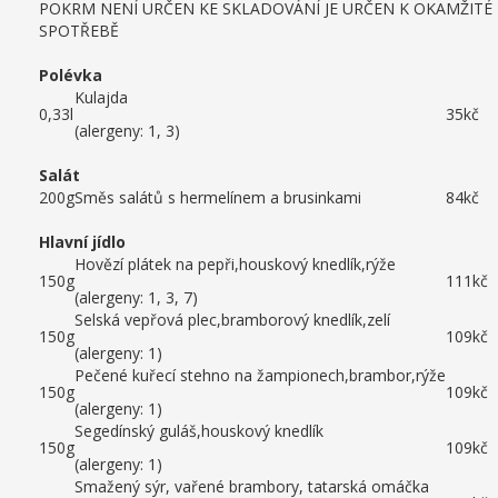
POKRM NENÍ URČEN KE SKLADOVÁNÍ JE URČEN K OKAMŽITÉ
SPOTŘEBĚ
Polévka
Kulajda
0,33l
35kč
(alergeny: 1, 3)
Salát
200g
Směs salátů s hermelínem a brusinkami
84kč
Hlavní jídlo
Hovězí plátek na pepři,houskový knedlík,rýže
150g
111kč
(alergeny: 1, 3, 7)
Selská vepřová plec,bramborový knedlík,zelí
150g
109kč
(alergeny: 1)
Pečené kuřecí stehno na žampionech,brambor,rýže
150g
109kč
(alergeny: 1)
Segedínský guláš,houskový knedlík
150g
109kč
(alergeny: 1)
Smažený sýr, vařené brambory, tatarská omáčka