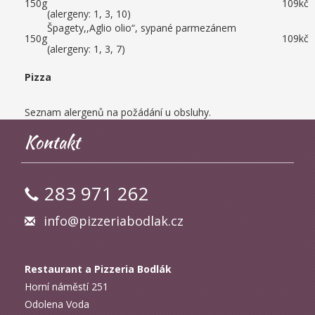
150g
109kč
(alergeny: 1, 3, 10)
Špagety,,Aglio olio“, sypané parmezánem
150g
109kč
(alergeny: 1, 3, 7)
Pizza
Seznam alergenů na požádání u obsluhy.
Kontakt
283 971 262
info@pizzeriabodlak.cz
Restaurant a Pizzeria Bodlák
Horní náměstí 251
Odolena Voda