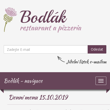
Odeslat
Jídelní lístek e-mailem
Bodlák - navigace
Zob
navi
Denní menu 15.10.2019