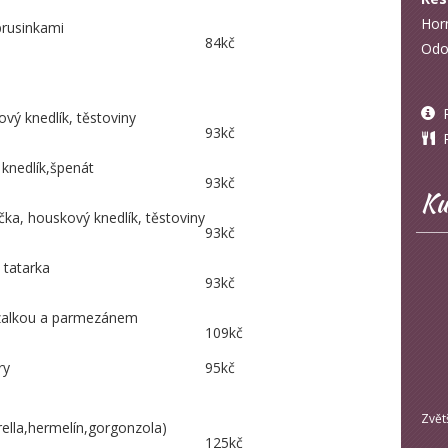
Hor
brusinkami
84kč
Odo
P
ový knedlík, těstoviny
93kč
Ro
knedlík,špenát
93kč
Ku
a, houskový knedlík, těstoviny
93kč
 tatarka
93kč
azalkou a parmezánem
109kč
ry
95kč
Zvět
lla,hermelín,gorgonzola)
125kč