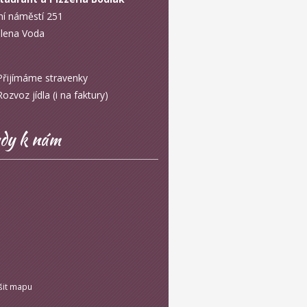
ní náměstí 251
lena Voda
řijímáme stravenky
zvoz jídla (i na faktury)
dy k nám
šit mapu