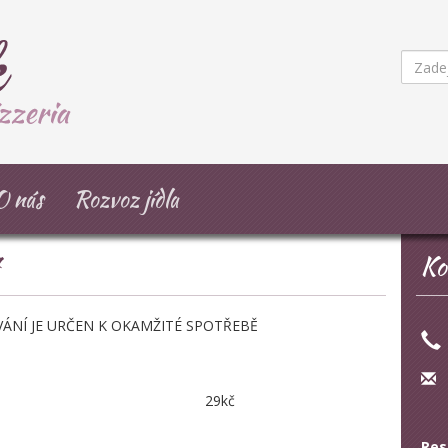
O nás
Rozvoz jídla
7
Ko
ÁNÍ JE URČEN K OKAMŽITÉ SPOTŘEBĚ
29kč
Res