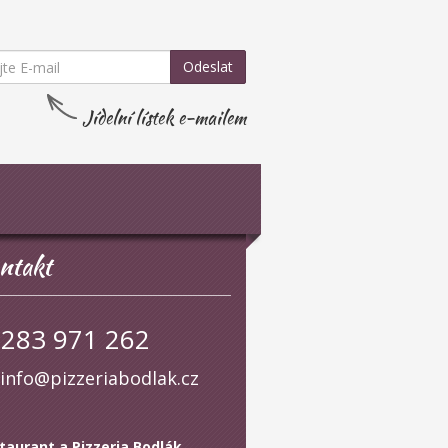
Odeslat
Jídelní lístek e-mailem
ntakt
283 971 262
info@pizzeriabodlak.cz
taurant a Pizzeria Bodlák