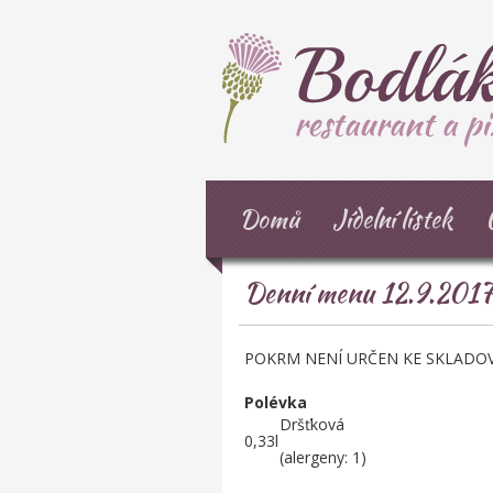
Domů
Jídelní lístek
Denní menu 12.9.201
POKRM NENÍ URČEN KE SKLADOV
Polévka
Dršťková
0,33l
(alergeny: 1)