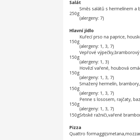
Salát
Směs salátů s hermelínem a 
250g
(alergeny: 7)
Hlavní jídlo
Kuřecí prso na paprice, housk
150g
(alergeny: 1, 3, 7)
Vepřové výpečky,bramborový 
150g
(alergeny: 1, 3)
Hovězí vařené, houbová omáčk
150g
(alergeny: 1, 3, 7)
Smažený hermelín, brambory,
150g
(alergeny: 1, 3, 7)
Penne s lososem, rajčaty, b
150g
(alergeny: 1, 3, 7)
150g
Srbské ražniči,vařené brambo
Pizza
Quattro formaggi(smetana,mozzare