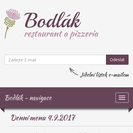
Odeslat
Jídelní lístek e-mailem
Bodlák - navigace
Zob
navi
Denní menu 4.9.2017