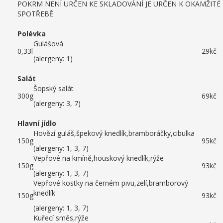
POKRM NENÍ URČEN KE SKLADOVÁNÍ JE URČEN K OKAMŽITÉ
SPOTŘEBĚ
Polévka
Gulášová
0,33l
29kč
(alergeny: 1)
Salát
Šopský salát
300g
69kč
(alergeny: 3, 7)
Hlavní jídlo
Hovězí guláš,špekový knedlík,bramboráčky,cibulka
150g
95kč
(alergeny: 1, 3, 7)
Vepřové na kmíně,houskový knedlík,rýže
150g
93kč
(alergeny: 1, 3, 7)
Vepřové kostky na černém pivu,zelí,bramborový
knedlík
150g
93kč
(alergeny: 1, 3, 7)
Kuřecí směs,rýže