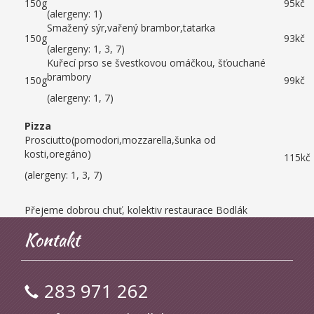
150g
95kč
(alergeny: 1)
Smažený sýr,vařený brambor,tatarka
150g
93kč
(alergeny: 1, 3, 7)
Kuřecí prso se švestkovou omáčkou, šťouchané
brambory
150g
99kč
(alergeny: 1, 7)
Pizza
Prosciutto(pomodori,mozzarella,šunka od
kosti,oregáno)
115kč
(alergeny: 1, 3, 7)
Přejeme dobrou chuť, kolektiv restaurace Bodlák
Kontakt
283 971 262