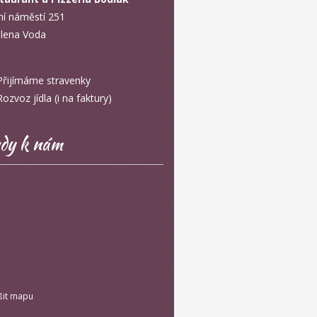
ní náměstí 251
lena Voda
řijímáme stravenky
zvoz jídla (i na faktury)
dy k nám
šit mapu