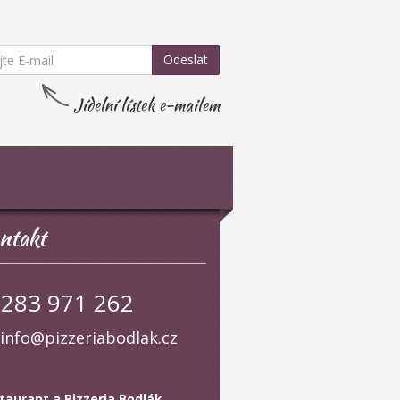
Odeslat
Jídelní lístek e-mailem
ntakt
283 971 262
info@pizzeriabodlak.cz
taurant a Pizzeria Bodlák