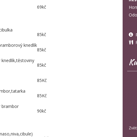
69kč
Hor
Odo
cibulka
85kč
P
Ro
 bramborový knedlík
85kč
Ku
knedlík,těstoviny
85kč
85Kč
mbor,tatarka
85Kč
ý brambor
90kč
Zvět
maso,niva,cibule)