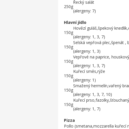
Řecký salát
250g
(alergeny: 7)
Hlavní jídlo
Hovězí guláš,špekový knedlík,
150g
(alergeny: 1, 3, 7)
Selská vepřová plec,špenát ,
150g
(alergeny: 1, 3)
Vepřové na paprice, houskový 
150g
(alergeny: 1, 3, 7)
Kuřecí směs,rýže
150g
(alergeny: 1)
Smažený hermelín,vařený bra
150g
(alergeny: 1, 3, 7, 10)
Kuřecí prso,fazolky,šťouchan
150g
(alergeny: 1, 7)
Pizza
Pollo (smetana,mozzarella kuřecí 