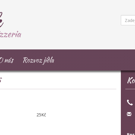
O nás
Rozvoz jídla
5
Ko
25Kč
Res