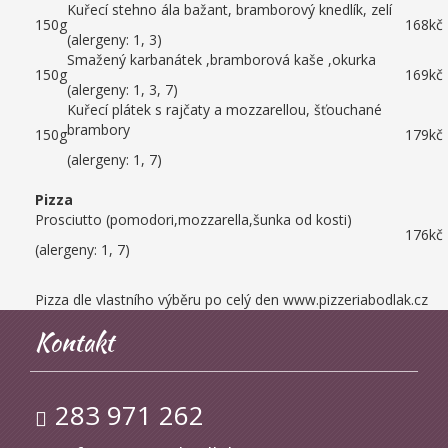
Kuřecí stehno ála bažant, bramborový knedlík, zelí
150g
168kč
(alergeny: 1, 3)
Smažený karbanátek ,bramborová kaše ,okurka
150g
169kč
(alergeny: 1, 3, 7)
Kuřecí plátek s rajčaty a mozzarellou, šťouchané
brambory
150g
179kč
(alergeny: 1, 7)
Pizza
Prosciutto (pomodori,mozzarella,šunka od kosti)
176kč
(alergeny: 1, 7)
Pizza dle vlastního výběru po celý den www.pizzeriabodlak.cz
Kontakt
283 971 262