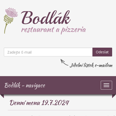
Odeslat
Jídelní lístek e-mailem
Bodlák - navigace
Zob
navi
Denní menu 19.7.2024