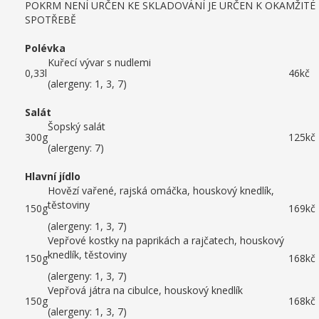
POKRM NENÍ URČEN KE SKLADOVÁNÍ JE URČEN K OKAMŽITÉ
SPOTŘEBĚ
Polévka
Kuřecí vývar s nudlemi
0,33l
46kč
(alergeny: 1, 3, 7)
Salát
Šopský salát
300g
125kč
(alergeny: 7)
Hlavní jídlo
Hovězí vařené, rajská omáčka, houskový knedlík,
těstoviny
150g
169kč
(alergeny: 1, 3, 7)
Vepřové kostky na paprikách a rajčatech, houskový
knedlík, těstoviny
150g
168kč
(alergeny: 1, 3, 7)
Vepřová játra na cibulce, houskový knedlík
150g
168kč
(alergeny: 1, 3, 7)