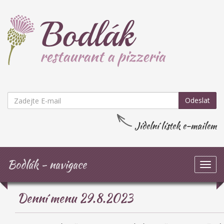
Odeslat
Jídelní lístek e-mailem
Bodlák - navigace
Zob
navi
Denní menu 29.8.2023