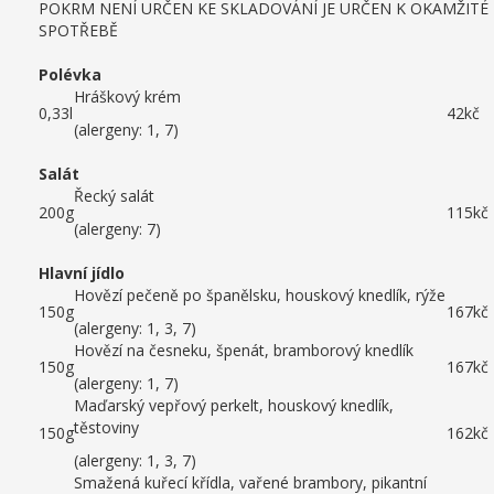
POKRM NENÍ URČEN KE SKLADOVÁNÍ JE URČEN K OKAMŽITÉ
SPOTŘEBĚ
Polévka
Hráškový krém
0,33l
42kč
(alergeny: 1, 7)
Salát
Řecký salát
200g
115kč
(alergeny: 7)
Hlavní jídlo
Hovězí pečeně po španělsku, houskový knedlík, rýže
150g
167kč
(alergeny: 1, 3, 7)
Hovězí na česneku, špenát, bramborový knedlík
150g
167kč
(alergeny: 1, 7)
Maďarský vepřový perkelt, houskový knedlík,
těstoviny
150g
162kč
(alergeny: 1, 3, 7)
Smažená kuřecí křídla, vařené brambory, pikantní