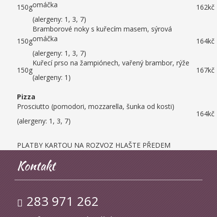
omáčka
150g
162kč
(alergeny: 1, 3, 7)
Bramborové noky s kuřecím masem, sýrová
omáčka
150g
164kč
(alergeny: 1, 3, 7)
Kuřecí prso na žampiónech, vařený brambor, rýže
150g
167kč
(alergeny: 1)
Pizza
Prosciutto (pomodori, mozzarella, šunka od kosti)
164kč
(alergeny: 1, 3, 7)
PLATBY KARTOU NA ROZVOZ HLAŠTE PŘEDEM
Kontakt
283 971 262